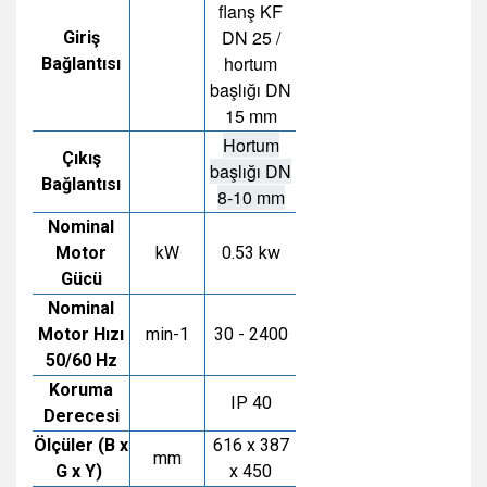
flanş KF
DN 25 /
Giriş
hortum
Bağlantısı
başlığı DN
15 mm
Hortum
Çıkış
başlığı DN
Bağlantısı
8-10 mm
Nominal
Motor
kW
0.53 kw
Gücü
Nominal
Motor Hızı
min-1
30 - 2400
50/60 Hz
Koruma
IP 40
Derecesi
Ölçüler (B x
616 x 387
mm
G x Y)
x 450