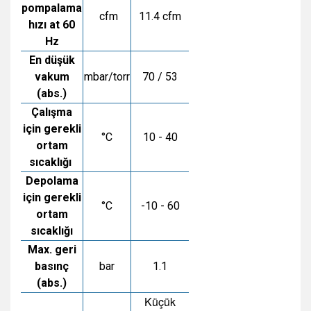
pompalama
cfm
11.4 cfm
hızı at 60
Hz
En düşük
vakum
mbar/torr
70 / 53
(abs.)
Çalışma
için gerekli
°C
10 - 40
ortam
sıcaklığı
Depolama
için gerekli
°C
-10 - 60
ortam
sıcaklığı
Max. geri
basınç
bar
1.1
(abs.)
Küçük