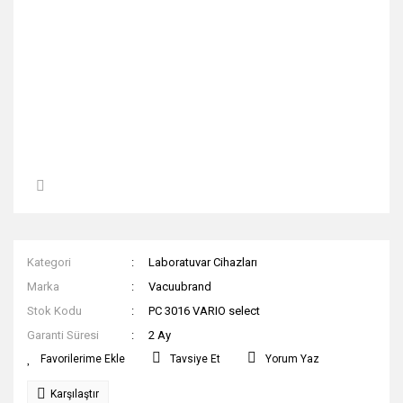
Kategori
Laboratuvar Cihazları
Marka
Vacuubrand
Stok Kodu
PC 3016 VARIO select
Garanti Süresi
2 Ay
Tavsiye Et
Yorum Yaz
Karşılaştır