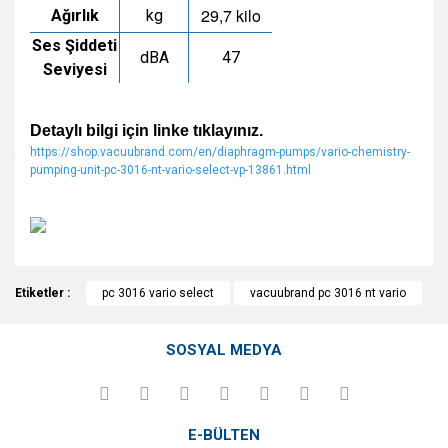
29,7 kilo
Ağırlık
kg
Ses Şiddeti
dBA
47
Seviyesi
Detaylı bilgi için linke tıklayınız.
https://shop.vacuubrand.com/en/diaphragm-pumps/vario-chemistry-
pumping-unit-pc-3016-nt-vario-select-vp-13861.html
Bu ürünün fiyat bilgisi, resim, ürün açıklamalarında ve diğer
Etiketler :
konularda yetersiz gördüğünüz noktaları öneri formunu
pc 3016 vario select
vacuubrand pc 3016 nt vario
Bu ürüne ilk yorumu siz yapın!
kullanarak tarafımıza iletebilirsiniz.
Görüş ve önerileriniz için teşekkür ederiz.
SOSYAL MEDYA
Yorum Yaz
Ürün resmi kalitesiz, bozuk veya görüntülenemiyor.
Ürün açıklamasında eksik bilgiler bulunuyor.
E-BÜLTEN
Ürün bilgilerinde hatalar bulunuyor.