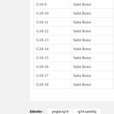
G18-9
Sabit Rotor
G18-10
Sabit Rotor
G18-11
Sabit Rotor
G18-12
Sabit Rotor
G18-13
Sabit Rotor
G18-14
Sabit Rotor
G18-15
Sabit Rotor
G18-16
Sabit Rotor
G18-17
Sabit Rotor
G18-18
Sabit Rotor
Bu ürünün fiyat bilgisi, resim, ürün açıklamalarında v
Görüş ve önerileriniz için teşekkür ederiz.
Etiketler :
yingtai tg18
tg18 santrifüj