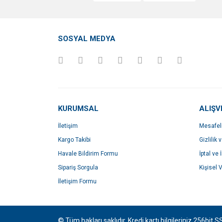
Ürün resmi kalitesiz, bozuk veya görüntülenemiyo
Ürün açıklamasında eksik bilgiler bulunuyor.
SOSYAL MEDYA
Ürün bilgilerinde hatalar bulunuyor.
Ürün fiyatı diğer sitelerden daha pahalı.
Bu ürüne benzer farklı alternatifler olmalı.
KURUMSAL
ALIŞV
İletişim
Mesafel
Kargo Takibi
Gizlilik 
Havale Bildirim Formu
İptal ve 
Sipariş Sorgula
Kişisel V
İletişim Formu
© Tüm hakları saklıdır. Kredi kartı bilgileriniz 256bit S