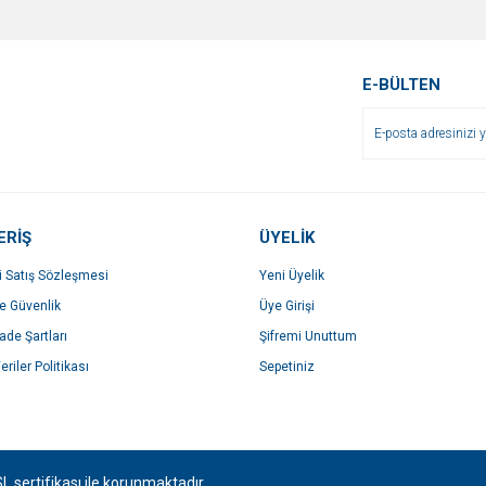
r.
Yorum Yaz
E-BÜLTEN
ERİŞ
ÜYELİK
i Satış Sözleşmesi
Yeni Üyelik
Gönder
ve Güvenlik
Üye Girişi
İade Şartları
Şifremi Unuttum
eriler Politikası
Sepetiniz
SL sertifikası ile korunmaktadır.