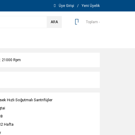
Üye Girişi
/
Yeni Üyelik
ARA
Toplam -
x : 21000 Rpm
sek Hızlı Soğutmalı Santrifüjler
gtai
18
12 Hafta
y