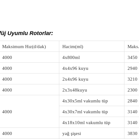
e/GL21MCcentrifuge.html?searchValue=GL21M%20High%20Speed%
füj Uyumlu Rotorlar:
Maksimum Hız(d/dak)
Hacim(ml)
Maks
4000
4x800ml
3450
4000
4x4x96 kuyu
2940
4000
2x4x96 kuyu
3210
4000
2x3x48kuyu
2300
4x30x5ml vakumlu tüp
2840
4000
4x30x7ml vakumlu tüp
3140
4x18x10ml vakumlu tüp
3140
4000
yağ şişesi
3830