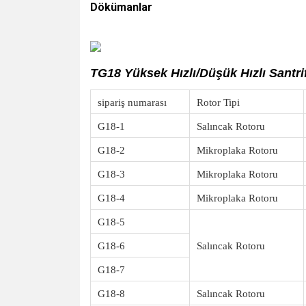
Dökümanlar
https://www.cn-centrifuge.com/centrifug
TG18 Yüksek Hızlı/Düşük Hızlı Santri
sipariş numarası
Rotor Tipi
G18-1
Salıncak Rotoru
G18-2
Mikroplaka Rotoru
G18-3
Mikroplaka Rotoru
G18-4
Mikroplaka Rotoru
G18-5
G18-6
Salıncak Rotoru
G18-7
G18-8
Salıncak Rotoru