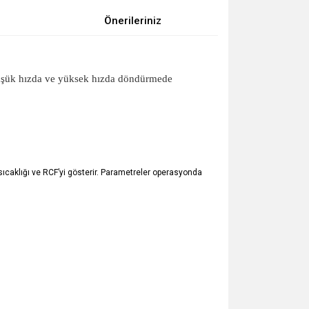
Önerileriniz
ı düşük hızda ve yüksek hızda döndürmede
 sıcaklığı ve RCF’yi gösterir. Parametreler operasyonda