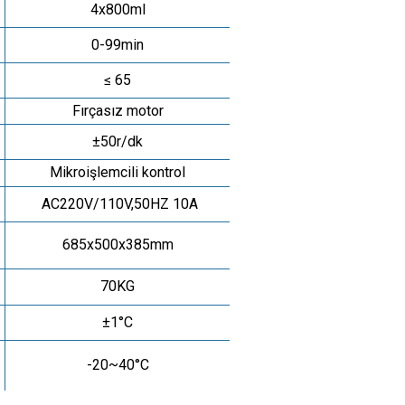
4x800ml
0-99min
≤ 65
Fırçasız motor
±50r/dk
Mikroişlemcili kontrol
AC220V/110V,50HZ 10A
685x500x385mm
70KG
±1°C
-20~40°C