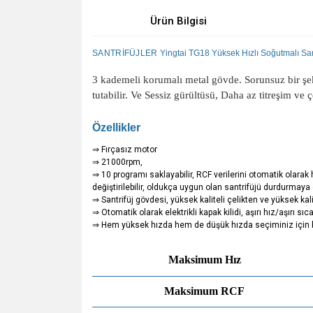
Ürün Bilgisi
SANTRİFÜJLER
Yingtai TG18 Yüksek Hızlı Soğutmalı Sa
3 kademeli korumalı metal gövde.
Sorunsuz bir şe
tutabilir.
Ve Sessiz gürültüsü, Daha az titreşim ve ç
Özellikler
⇒ Fırçasız motor
⇒ 21000rpm,
⇒ 10 programı saklayabilir, RCF verilerini otomatik olarak 
değiştirilebilir, oldukça uygun olan santrifüjü durdurmaya 
⇒ Santrifüj gövdesi, yüksek kaliteli çelikten ve yüksek kalit
⇒ Otomatik olarak elektrikli kapak kilidi, aşırı hız/aşırı s
⇒ Hem yüksek hızda hem de düşük hızda seçiminiz için bir
Maksimum Hız
Maksimum RCF