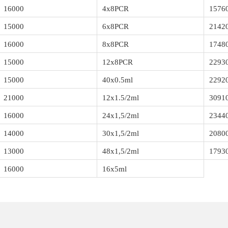
16000
4x8PCR
1576
15000
6x8PCR
2142
16000
8x8PCR
1748
15000
12x8PCR
2293
15000
40x0.5ml
2292
21000
12x1.5/2ml
3091
16000
24x1,5/2ml
2344
14000
30x1,5/2ml
2080
13000
48x1,5/2ml
1793
16000
16x5ml
e diğer konularda yetersiz gördüğünüz noktaları öneri formunu kullanarak tarafımı
Bu ürüne ilk yorumu siz yapın!