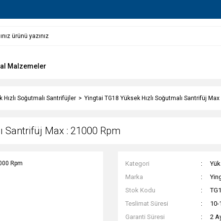
al Malzemeler
 Hızlı Soğutmalı Santrifüjler
Yingtai TG18 Yüksek Hızlı Soğutmalı Santrifüj Ma
ı Santrifüj Max : 21000 Rpm
Kategori
Yük
Marka
Yin
Stok Kodu
TG
Teslimat Süresi
10-
Garanti Süresi
2 A