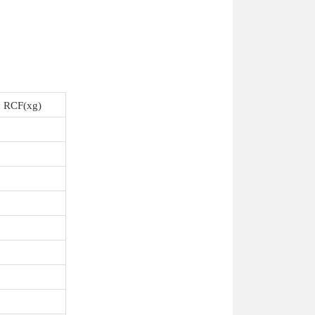
20Refrigerated%20Centrifuge
.
RCF(xg)