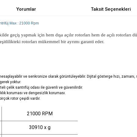
Yorumlar
Taksit Seçenekleri
ntrifüj Max : 21000 Rpm
kilde geçiş yapmak için hem dışa açılır rotorları hem de açılı rotorlar
eşitlilikteki rotorları mükemmel bir ayrımı garanti eder.
hesaplayabilir ve senkronize olarak görüntüleyebilir. Dijital gösterge hızı, zamanı,
gerek yoktur.
eli çelik santrifüj odası ile güvenli ve güvenilirdir.
ıcaklık koruması ve dengesizlik koruması.
çok rotor çeşidi vardır.
21000 RPM
30910 x g