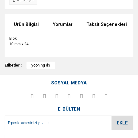
Karşılaştır
Ürün Bilgisi
Yorumlar
Taksit Seçenekleri
Blok
10 mm x 24
Bu ürünün fiyat bilgisi, resim, ürün açıklamalarında ve diğer
Etiketler :
konularda yetersiz gördüğünüz noktaları öneri formunu
yooning d3
Bu ürüne ilk yorumu siz yapın!
kullanarak tarafımıza iletebilirsiniz.
Görüş ve önerileriniz için teşekkür ederiz.
SOSYAL MEDYA
Yorum Yaz
Ürün resmi kalitesiz, bozuk veya görüntülenemiyor.
Ürün açıklamasında eksik bilgiler bulunuyor.
E-BÜLTEN
Ürün bilgilerinde hatalar bulunuyor.
Ürün fiyatı diğer sitelerden daha pahalı.
EKLE
Bu ürüne benzer farklı alternatifler olmalı.