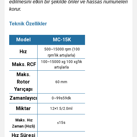
edilmesini etkin bir şekilde önler ve hassas numuneleri
korur.
Teknik Özellikler
Model
MC-15K
500~15000 rpm (100
Hız
rpm’lik artışlarla)
100~15000 xg 100 xg’lik
Maks. RCF
artışlarla
Maks.
Rotor
60 mm
Yarıçapı
Zamanlayıcı
0~99s59dk
Miktar
12×1.5/2.0ml
Maks. Hız
≤15s
Zaman (Hızlı)
Hız Süresi