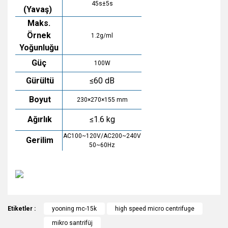
45s±5s
(Yavaş)
Maks.
Örnek
1.2g/ml
Yoğunluğu
Güç
100W
Gürültü
≤60 dB
Boyut
230×270×155 mm
Ağırlık
≤1.6 kg
AC100~120V/AC200~240V
Gerilim
50~60Hz
Bu ürünün fiyat bilgisi, resim, ürün açıklamalarında ve diğer
Etiketler :
konularda yetersiz gördüğünüz noktaları öneri formunu
yooning mc-15k
high speed micro centrifuge
Bu ürüne ilk yorumu siz yapın!
kullanarak tarafımıza iletebilirsiniz.
mikro santrifüj