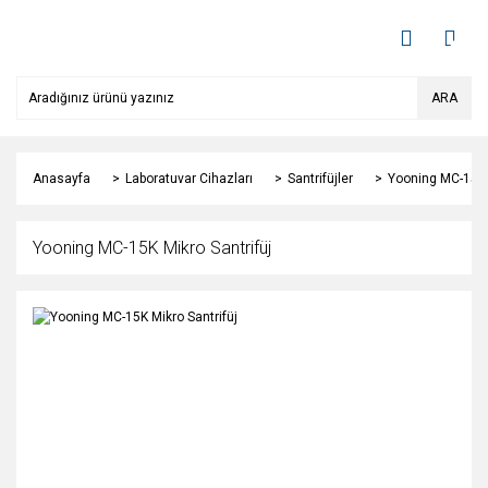
ARA
Anasayfa
Laboratuvar Cihazları
Santrifüjler
Yooning MC-15K M
Yooning MC-15K Mikro Santrifüj