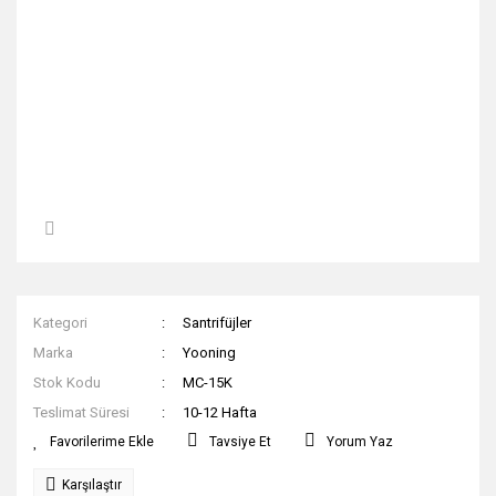
Kategori
Santrifüjler
Marka
Yooning
Stok Kodu
MC-15K
Teslimat Süresi
10-12 Hafta
Tavsiye Et
Yorum Yaz
Karşılaştır