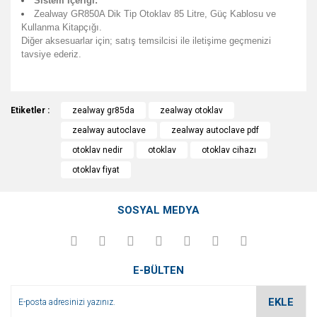
Sistem İçeriği:
Zealway GR850A Dik Tip Otoklav 85 Litre, Güç Kablosu ve
Kullanma Kitapçığı.
Diğer aksesuarlar için; satış temsilcisi ile iletişime geçmenizi
tavsiye ederiz.
Bu ürünün fiyat bilgisi, resim, ürün açıklamalarında ve diğer
Etiketler :
konularda yetersiz gördüğünüz noktaları öneri formunu
zealway gr85da
zealway otoklav
Bu ürüne ilk yorumu siz yapın!
kullanarak tarafımıza iletebilirsiniz.
zealway autoclave
zealway autoclave pdf
Görüş ve önerileriniz için teşekkür ederiz.
otoklav nedir
otoklav
otoklav cihazı
Yorum Yaz
otoklav fiyat
Ürün resmi kalitesiz, bozuk veya görüntülenemiyor.
Ürün açıklamasında eksik bilgiler bulunuyor.
SOSYAL MEDYA
Ürün bilgilerinde hatalar bulunuyor.
Ürün fiyatı diğer sitelerden daha pahalı.
Bu ürüne benzer farklı alternatifler olmalı.
E-BÜLTEN
EKLE