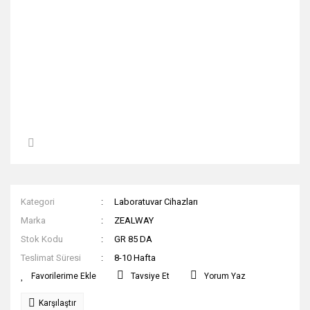
Kategori
Laboratuvar Cihazları
Marka
ZEALWAY
Stok Kodu
GR 85 DA
Teslimat Süresi
8-10 Hafta
Tavsiye Et
Yorum Yaz
Karşılaştır