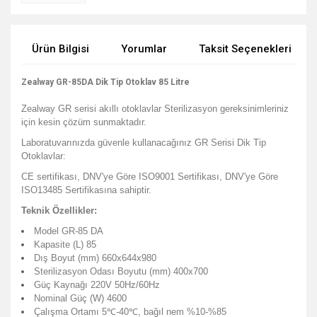
Ürün Bilgisi
Yorumlar
Taksit Seçenekleri
Zealway GR-85DA Dik Tip Otoklav 85 Litre
Zealway GR serisi akıllı otoklavlar Sterilizasyon gereksinimleriniz
için kesin çözüm sunmaktadır.
Laboratuvarınızda güvenle kullanacağınız GR Serisi Dik Tip
Otoklavlar:
CE sertifikası, DNV'ye Göre ISO9001 Sertifikası, DNV'ye Göre
ISO13485 Sertifikasına sahiptir.
Teknik Özellikler:
Model GR-85 DA
Kapasite (L) 85
Dış Boyut (mm) 660x644x980
Sterilizasyon Odası Boyutu (mm) 400x700
Güç Kaynağı 220V 50Hz/60Hz
Nominal Güç (W) 4600
Çalışma Ortamı 5℃-40℃, bağıl nem %10-%85