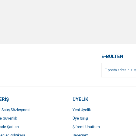
E-BÜLTEN
ERİŞ
ÜYELİK
i Satış Sözleşmesi
Yeni Üyelik
ve Güvenlik
Üye Girişi
İade Şartları
Şifremi Unuttum
eriler Politikası
Sepetiniz