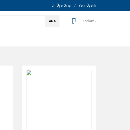
Üye Girişi
/
Yeni Üyelik
ARA
Toplam -