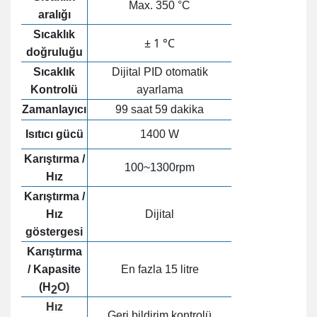
Max. 350 °C
aralığı
Sıcaklık
± 1 °C
doğruluğu
Sıcaklık
Dijital PID otomatik
Kontrolü
ayarlama
Zamanlayıcı
99 saat 59 dakika
Isıtıcı gücü
1400 W
Karıştırma /
100~1300rpm
Hız
Karıştırma /
Hız
Dijital
göstergesi
Karıştırma
/
Kapasite
En fazla 15 litre
(H
O)
2
Hız
Geri bildirim kontrolü