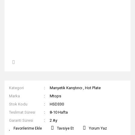
Kategori
Manyetik Karıştırıcı
,
Hot Plate
Marka
Mtops
Stok Kodu
HSD330
Teslimat Süresi
8-10 Hafta
Garanti Süresi
2 Ay
Tavsiye Et
Yorum Yaz