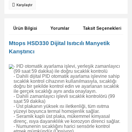
Karşılaştır
Ürün Bilgisi
Yorumlar
Taksit Seçenekleri
Mtops HSD330 Dijital Isıtıcılı Manyetik
Karıştırıcı
- P
ID otomatik ayarlama işlevi, yerleşik zamanlayıcı
(99 saat 59 dakika) ile doğru sıcaklık kontrolü
- Dahili dijital PID otomatik ayarlama işlevine sahip
sıcaklık kontrol cihazının kullanılmasıyla, sıcaklığı
doğru bir şekilde kontrol edin ve ayarlanan sıcaklık
ile gerçek sıcaklığı aynı anda onaylayın.
- Dahili zamanlayıcı işlevli sıcaklık kontrolörü (99
saat 59 dakika)
- Üst plakanın yüksek ısı iletkenliği, tüm ısıtma
yüzeyi boyunca termal homojenlik sağlar.
- Seramik kaplı üst plaka, mükemmel kimyasal
direnç, ısıya dayanıklılık ve korozyon direnci sağlar.
- Numunenin sıcaklığını harici sensörle kontrol
etmek mümkündür (Opsiyon)