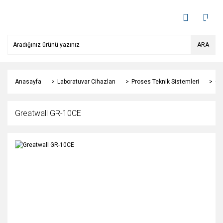
ARA
Anasayfa
Laboratuvar Cihazları
Proses Teknik Sistemleri
Ca
Greatwall GR-10CE