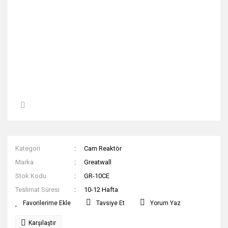
Kategori
Cam Reaktör
Marka
Greatwall
Stok Kodu
GR-10CE
Teslimat Süresi
10-12 Hafta
Tavsiye Et
Yorum Yaz
Karşılaştır