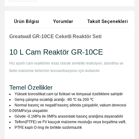
Ürün Bilgisi
Yorumlar
Taksit Seçenekleri
Greatwall GR-10CE Ceketli Reaktör Seti
10 L Cam Reaktör GR-10CE
Hız ayarlı cam reaktörler esas olarak sentetik reaksiyon, damıtma ve 
farklı malzeme türlerinin konsantrasyonu için kullanılır.
Temel Özellikler
Yüksek borosilikat cam iyi fiziksel ve kimyasal özelliklere sahiptir
Geniş çalışma sıcaklığı aralığı: -80 ℃ ila 200 ℃
Normal basınç ve negatif basınç altında çalışabilir, vakum derecesi
0.095MPa'ya ulaşabilir.
Gövde -0.1MPa ile 0MPa arasındaki basınç aralığına dayanabilir
Teflon(PTFE) ve FV kauçuk malzeme musluğu veya boşaltma valfi,
PTFE kaplı O ring ile birlikte sızdırmazlık