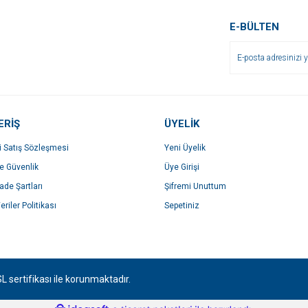
Yorum Yaz
E-BÜLTEN
ERİŞ
ÜYELİK
i Satış Sözleşmesi
Yeni Üyelik
Gönder
ve Güvenlik
Üye Girişi
İade Şartları
Şifremi Unuttum
eriler Politikası
Sepetiniz
SL sertifikası ile korunmaktadır.