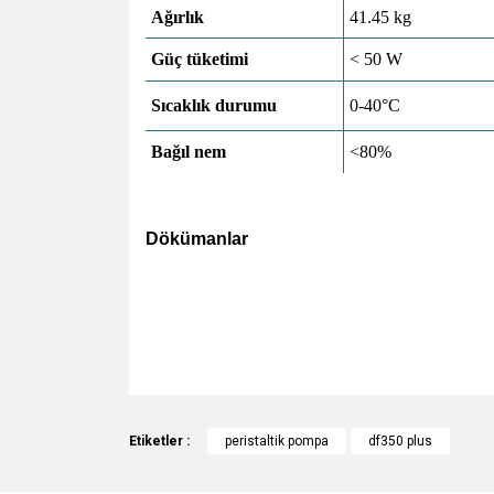
Ağırlık
41.45 kg
Güç tüketimi
< 50 W
Sıcaklık durumu
0-40°C
Bağıl nem
<80%
Dökümanlar
https://www.good-pump.com/uploadfile/lo
https://www.good-pump.com/cplist-41401.ht
Bu ürünün fiyat bilgisi, resim, ürün açıklamalarında v
Görüş ve önerileriniz için teşekkür ederiz.
Etiketler :
peristaltik pompa
df350 plus
Ürün resmi kalitesiz, bozuk veya görüntülenemiyo