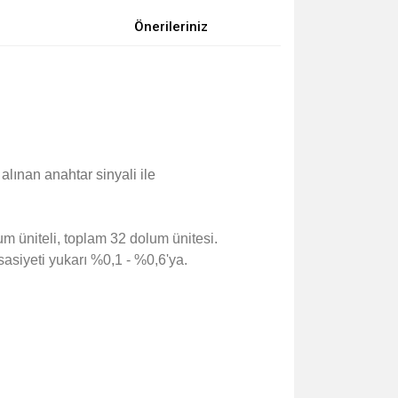
Önerileriniz
alınan anahtar sinyali ile
um üniteli, toplam 32 dolum ünitesi.
asiyeti yukarı %0,1 - %0,6'ya.