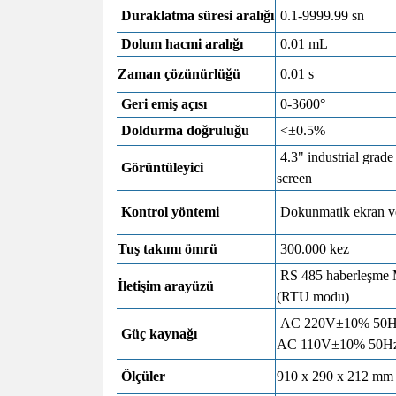
Duraklatma süresi aralığı
0.1-9999.99 sn
Dolum hacmi aralığı
0.01 mL
Zaman çözünürlüğü
0.01 s
Geri emiş açısı
0-3600°
Doldurma doğruluğu
<±0.5%
4.3" industrial grad
Görüntüleyici
screen
Kontrol yöntemi
Dokunmatik ekran ve
Tuş takımı ömrü
300.000 kez
RS 485 haberleşme 
İletişim arayüzü
(RTU modu)
AC 220V±10% 50Hz/
Güç kaynağı
AC 110V±10% 50Hz/
Ölçüler
910 x 290 x 212 mm