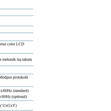
e true color LCD
 mekanik tuş takımı
Modpus protokolü
60Hz (standard)
60Hz (optional)
 ( UxGxY)