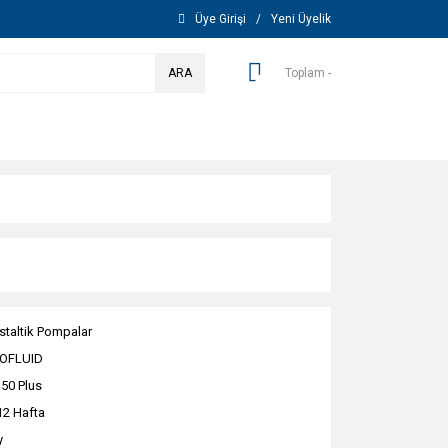
Üye Girişi
/
Yeni Üyelik
ARA
Toplam -
istaltik Pompalar
OFLUID
50 Plus
12 Hafta
y