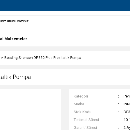
al Malzemeler
Boading Shencen DF 350 Plus Presitaltik Pompa
taltik Pompa
Kategori
Per
Marka
INN
Stok Kodu
DF3
Teslimat Süresi
10-
Garanti Süresi
2 A