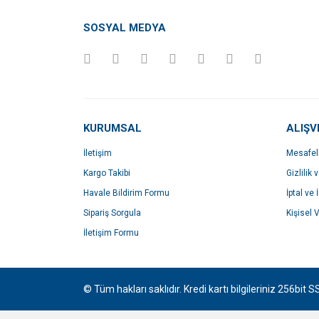
Ürün açıklamasında eksik bilgiler bulunuyor.
SOSYAL MEDYA
Ürün bilgilerinde hatalar bulunuyor.
Ürün fiyatı diğer sitelerden daha pahalı.
Bu ürüne benzer farklı alternatifler olmalı.
KURUMSAL
ALIŞV
İletişim
Mesafel
Kargo Takibi
Gizlilik 
Havale Bildirim Formu
İptal ve 
Sipariş Sorgula
Kişisel V
İletişim Formu
© Tüm hakları saklıdır. Kredi kartı bilgileriniz 256bit S