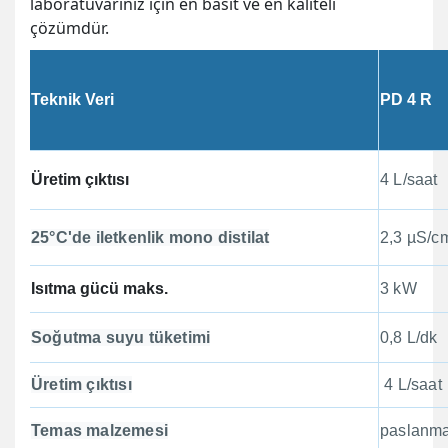
laboratuvarınız için en basit ve en kaliteli
çözümdür.
Teknik Veri
PD 4 R
Üretim çıktısı
4 L/saat
25°C'de iletkenlik mono distilat
2,3 µS/c
Isıtma gücü maks.
3 kW
Soğutma suyu tüketimi
0,8 L/dk
Üretim çıktısı
4 L/saat
Temas malzemesi
paslanma