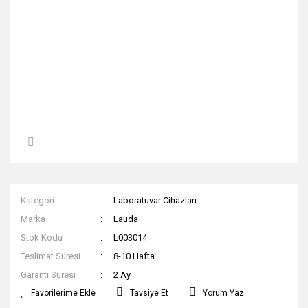
Kategori
Laboratuvar Cihazları
Marka
Lauda
Stok Kodu
L003014
Teslimat Süresi
8-10 Hafta
Garanti Süresi
2 Ay
Tavsiye Et
Yorum Yaz